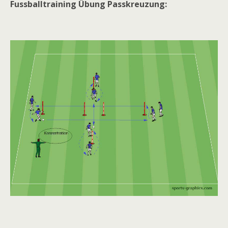
Fussballtraining Übung Passkreuzung: