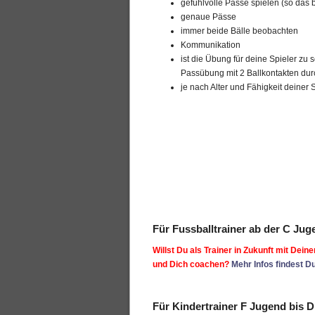
gefühlvolle Pässe spielen (so das 
genaue Pässe
immer beide Bälle beobachten
Kommunikation
ist die Übung für deine Spieler zu 
Passübung mit 2 Ballkontakten dur
je nach Alter und Fähigkeit deiner
Für Fussballtrainer ab der C Jug
Willst Du als Trainer in Zukunft mit Dei
und Dich coachen?
Mehr Infos findest Du
Für Kindertrainer F Jugend bis 