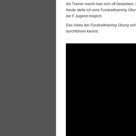
Als Trainer macht man sich oft Gedanken,
Heute stelle ich eine
Fussballtraining Üb
der F Jugend möglich.
Das Video der
Fussballtraining Übung
sol
durchführen kannst.