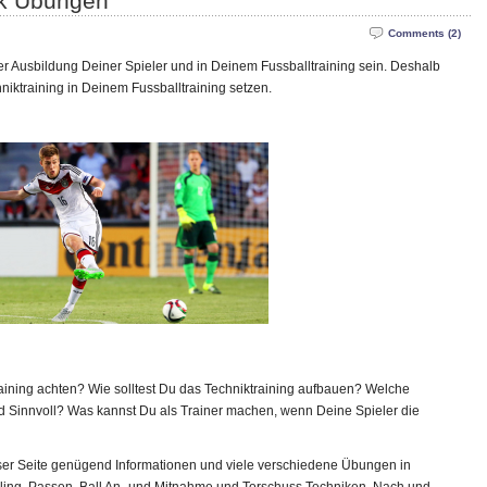
ik Übungen
Comments (2)
der Ausbildung Deiner Spieler und in Deinem Fussballtraining sein. Deshalb
niktraining in Deinem Fussballtraining setzen.
training achten? Wie solltest Du das Techniktraining aufbauen? Welche
 Sinnvoll? Was kannst Du als Trainer machen, wenn Deine Spieler die
ieser Seite genügend Informationen und viele verschiedene Übungen in
bbling, Passen, Ball An- und Mitnahme und Torschuss Techniken. Nach und