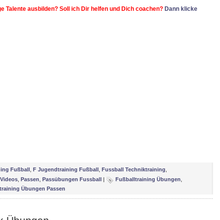
ge Talente ausbilden? Soll ich Dir helfen und Dich coachen?
Dann klicke
ing Fußball
,
F Jugendtraining Fußball
,
Fussball Techniktraining
,
 Videos
,
Passen
,
Passübungen Fussball
|
Fußballtraining Übungen
,
ltraining Übungen Passen