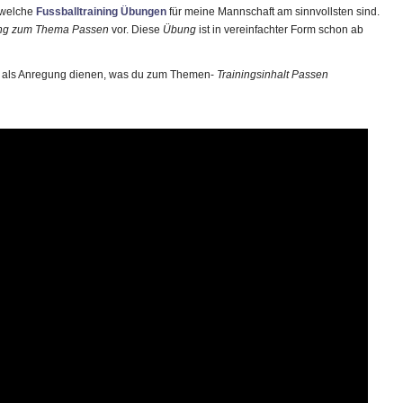
 welche
Fussballtraining Übungen
für meine Mannschaft am sinnvollsten sind.
ung zum Thema Passen
vor. Diese
Übung
ist in vereinfachter Form schon ab
l als Anregung dienen, was du zum Themen-
Trainingsinhalt Passen