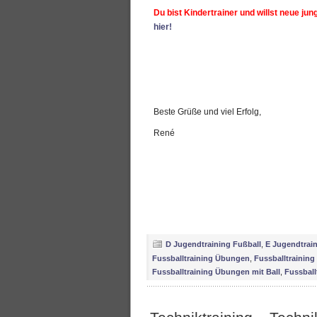
Du bist Kindertrainer und willst neue jun
hier!
Beste Grüße und viel Erfolg,
René
D Jugendtraining Fußball
,
E Jugendtrain
Fussballtraining Übungen
,
Fussballtraining
Fussballtraining Übungen mit Ball
,
Fussbal