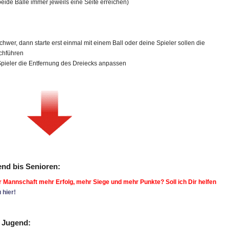
beide Bälle immer jeweils eine Seite erreichen)
schwer, dann starte erst einmal mit einem Ball oder deine Spieler sollen die
chführen
 Spieler die Entfernung des Dreiecks anpassen
end bis Senioren:
ner Mannschaft mehr Erfolg, mehr Siege und mehr Punkte? Soll ich Dir helfen
 hier!
D Jugend: