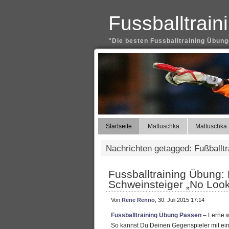
Fussballtrai
"Die besten Fussballtraining Übunge
Startseite
Mattuschka
Mattuschka 
Nachrichten getagged: Fußballt
Fussballtraining Übung: 
Schweinsteiger „No Look
Von
Rene Renno
, 30. Juli 2015 17:14
Fussballtraining Übung Passen
– Lerne w
So kannst Du Deinen Gegenspieler mit ei