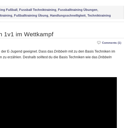
ing Fußball
,
Fussball Techniktraining
,
Fussballtraining Übungen
,
training
,
Fußballtraining Übung
,
Handlungsschnelligkeit
,
Techniktraining
eln 1v1 im Wettkampf
Comments (1)
b der E-Jugend geeignet. Dass das
Dribbeln
mit zu den Basis Techniken im
n zu erzählen. Deshalb solltest du die Basis Techniken wie das
Dribbeln