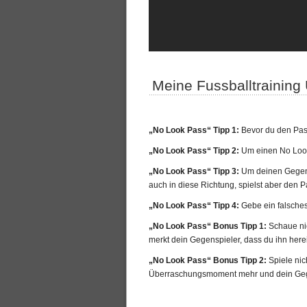
Meine Fussballtraining
„No Look Pass“ Tipp 1:
Bevor du den Pass
„No Look Pass“ Tipp 2:
Um einen No Look 
„No Look Pass“ Tipp 3:
Um deinen Gegensp
auch in diese Richtung, spielst aber den 
„No Look Pass“ Tipp 4:
Gebe ein falsche
„No Look Pass“ Bonus Tipp 1:
Schaue nic
merkt dein Gegenspieler, dass du ihn herei
„No Look Pass“ Bonus Tipp 2:
Spiele nic
Überraschungsmoment mehr und dein Gegens