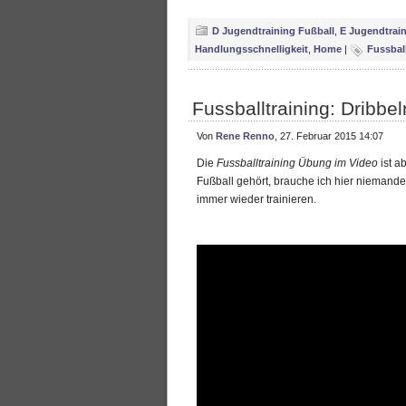
D Jugendtraining Fußball
,
E Jugendtrain
Handlungsschnelligkeit
,
Home
|
Fussball
Fussballtraining: Dribb
Von
Rene Renno
, 27. Februar 2015 14:07
Die
Fussballtraining Übung im Video
ist a
Fußball gehört, brauche ich hier niemande
immer wieder trainieren.